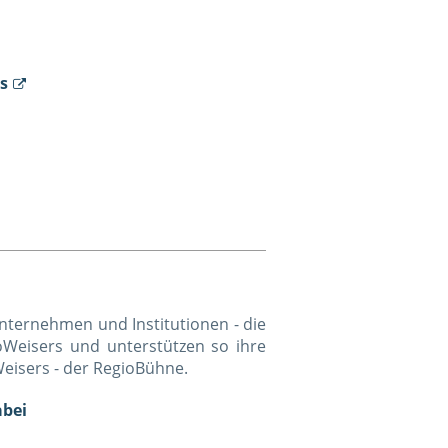
s
nternehmen und Institutionen - die
oWeisers und unterstützen so ihre
Weisers - der RegioBühne.
abei