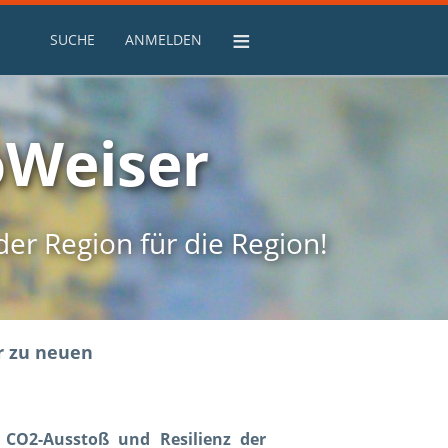
≡
SUCHE
ANMELDEN
ioWeiser
er Region für die Region!
r zu neuen
 CO2-Ausstoß und Resilienz der